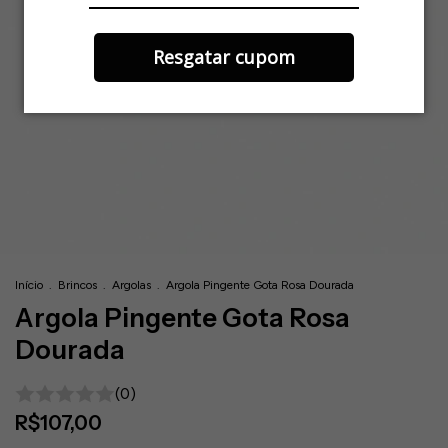
Resgatar cupom
Início
.
Brincos
.
Argolas
.
Argola Pingente Gota Rosa Dourada
Argola Pingente Gota Rosa
Dourada
(0)
R$107,00