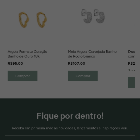
Argola Formato Coração
Meia Argola Cravejada Banho
Duo de
Banho de Ouro 18k
de Rodio Branco
com Zir
Doura
R$95,00
R$107,00
R$204
3
x
de
R
Fique por dentro!
Receba em primeira mão as novidades, lançamentos e inspirações Veri.