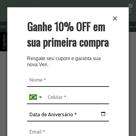
0
Ganhe 10% OFF em
 FRETE GRÁTIS ACIMA DE R$ 379 | OUTRAS REGIÕES R$ 499
cupom PRIMEI
sua primeira compra
Esgotado
Resgate seu cupom e garanta sua
nova Veri.