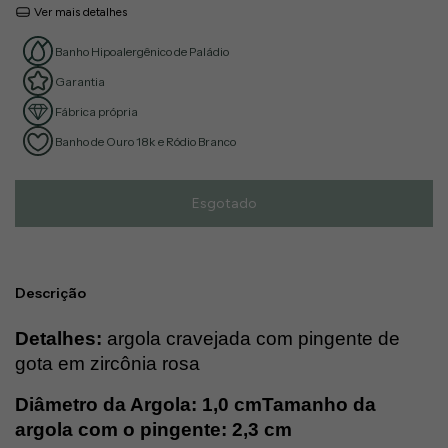
Ver mais detalhes
Banho Hipoalergênico
de Paládio
Garantia
Fábrica própria
Banho de Ouro 18k e Ródio Branco
Descrição
Detalhes:
 argola cravejada com pingente de 
gota em zircônia rosa
Diâmetro da Argola: 1,0 cm
Tamanho da 
argola com o pingente: 2,3 cm