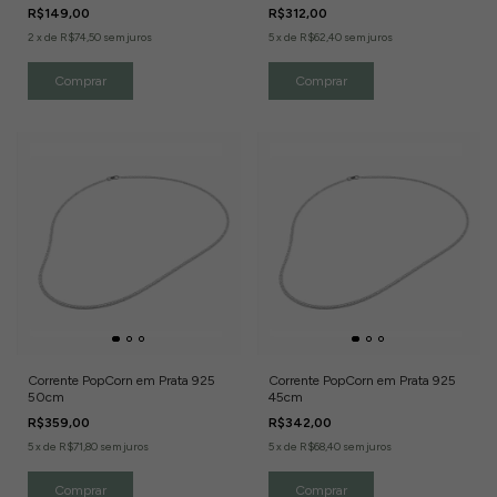
R$149,00
R$312,00
2
x
de
R$74,50
sem juros
5
x
de
R$62,40
sem juros
Corrente PopCorn em Prata 925
Corrente PopCorn em Prata 925
50cm
45cm
R$359,00
R$342,00
5
x
de
R$71,80
sem juros
5
x
de
R$68,40
sem juros