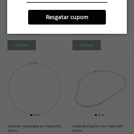
Resgatar cupom
Corrente Veneziana com Mini
Corrente Prata 925 Veneziana 45
Esferas em Prata 925 45cm
cm
R$179,00
R$159,00
2
x
de
R$89,50
sem juros
2
x
de
R$79,50
sem juros
Corrente Veneziana em Prata 925
Corrente PopCorn em Prata 925
40cm
40cm