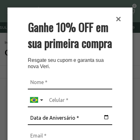
0
Ganhe 10% OFF em
E SUDESTE FRETE GRÁTIS ACIMA DE R$ 379 | OUTRAS REGIÕES R$ 499
cup
sua primeira compra
Início
.
Prata 925
.
Corrente Prata 925
Corrente Prata 925
Resgate seu cupom e garanta sua
nova Veri.
Ordenar
Filtrar