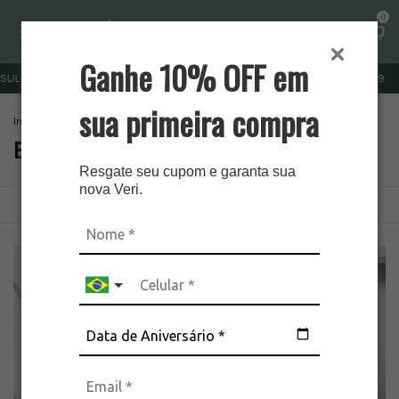
0
Ganhe 10% OFF em
UL E SUDESTE FRETE GRÁTIS ACIMA DE R$ 379 | OUTRAS REGIÕES R$ 499
sua primeira compra
Início
.
Colares
.
Escapulários
Escapulários
Resgate seu cupom e garanta sua
nova Veri.
Ordenar
Filtrar