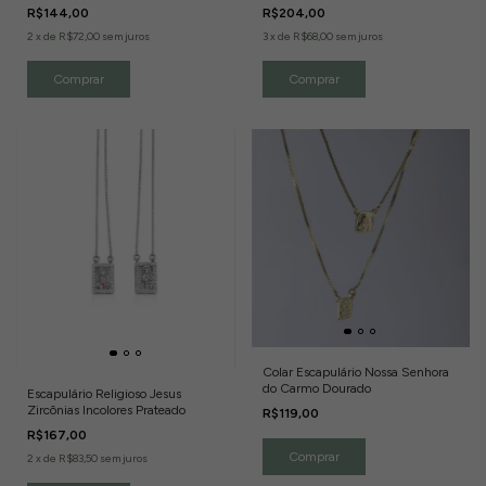
Branco
R$144,00
R$204,00
2
x
de
R$72,00
sem juros
3
x
de
R$68,00
sem juros
Colar Escapulário Nossa Senhora
do Carmo Dourado
Escapulário Religioso Jesus
Zircônias Incolores Prateado
R$119,00
R$167,00
2
x
de
R$83,50
sem juros