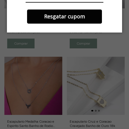
Resgatar cupom
Escapulário Religioso Medalha
Colar Escapulário Coração e Cristo
Coração e Espirito Santo Dourado
Banho de Rodio Branco
R$144,00
R$149,00
2
x
de
R$72,00
sem juros
2
x
de
R$74,50
sem juros
Escapulario Medalha Coracao e
Escapulario Cruz e Coracao
Espirito Santo Banho de Rodio
Cravejado Banho de Ouro 18k