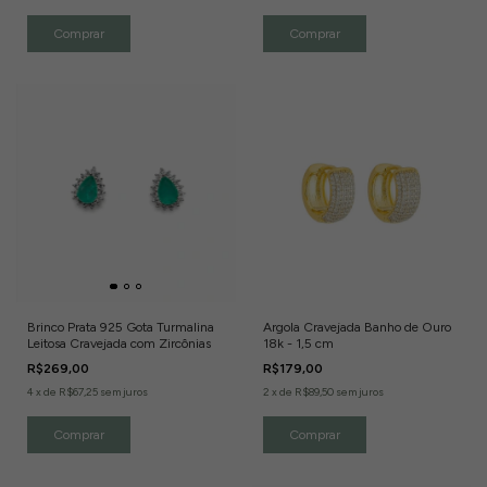
Brinco Prata 925 Gota Turmalina
Argola Cravejada Banho de Ouro
Leitosa Cravejada com Zircônias
18k - 1,5 cm
R$269,00
R$179,00
4
x
de
R$67,25
sem juros
2
x
de
R$89,50
sem juros