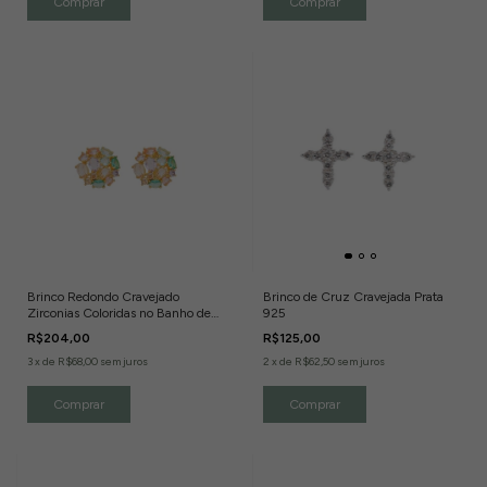
Brinco Redondo Cravejado
Brinco de Cruz Cravejada Prata
Zirconias Coloridas no Banho de
925
Ouro 18K
R$204,00
R$125,00
3
x
de
R$68,00
sem juros
2
x
de
R$62,50
sem juros