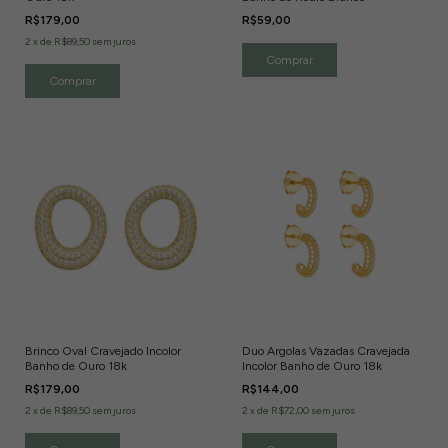
R$179,00
R$59,00
2
x
de
R$89,50
sem juros
Brinco Oval Cravejado Incolor
Duo Argolas Vazadas Cravejada
Banho de Ouro 18k
Incolor Banho de Ouro 18k
R$179,00
R$144,00
2
x
de
R$89,50
sem juros
2
x
de
R$72,00
sem juros