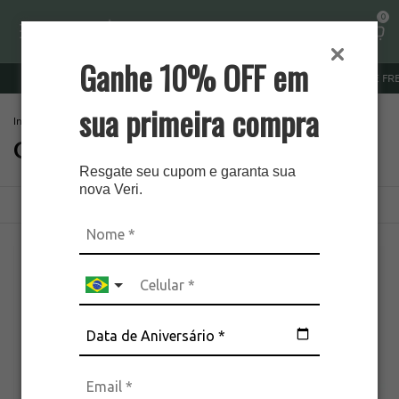
0
Ganhe 10% OFF em
SEDEX FIXO R$ 10 ESTADO SP
SUL E SUDESTE FRETE GRÁT
sua primeira compra
Início
.
Brincos
.
Cravejados
Cravejados
Resgate seu cupom e garanta sua
nova Veri.
Ordenar
Filtrar