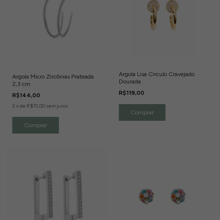
Argola Lisa Circulo Cravejado
Argola Micro Zircônias Prateada
Dourada
2,3 cm
R$119,00
R$144,00
2
x
de
R$72,00
sem juros