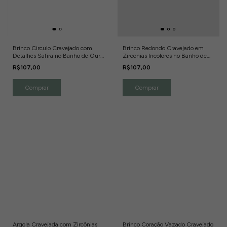
Brinco Circulo Cravejado com
Brinco Redondo Cravejado em
Detalhes Safira no Banho de Ouro
Zirconias Incolores no Banho de
18k
Ouro 18K
R$107,00
R$107,00
Argola Cravejada com Zircônias
Brinco Coração Vazado Cravejado