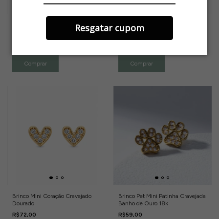
Resgatar cupom
Brinco Meia Esfera Cravejada Mini
Brinco Redondo Colorido com
Dourado
Micro Zircônias Dourado
R$59,00
R$89,00
Comprar
Brinco Mini Coração Cravejado
Brinco Pet Mini Patinha Cravejada
Dourado
Banho de Ouro 18k
R$72,00
R$59,00