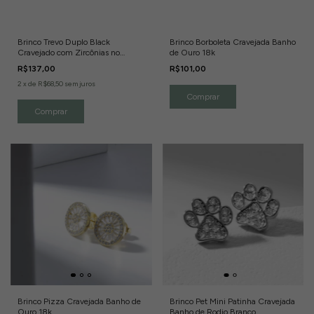
Brinco Trevo Duplo Black
Brinco Borboleta Cravejada Banho
Cravejado com Zircônias no
de Ouro 18k
Banho de Ródio Branco
R$137,00
R$101,00
2
x
de
R$68,50
sem juros
Brinco Pizza Cravejada Banho de
Brinco Pet Mini Patinha Cravejada
Ouro 18k
Banho de Rodio Branco