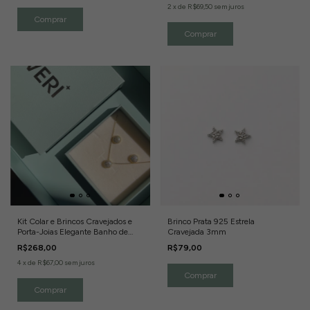
2
x
de
R$69,50
sem juros
Kit Colar e Brincos Cravejados e
Brinco Prata 925 Estrela
Porta-Joias Elegante Banho de
Cravejada 3mm
Ouro 18k
R$268,00
R$79,00
4
x
de
R$67,00
sem juros