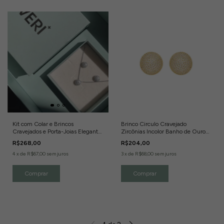
Kit com Colar e Brincos
Brinco Circulo Cravejado
Cravejados e Porta-Joias Elegante
Zircônias Incolor Banho de Ouro
Banho de Ródio Branco
18k
R$268,00
R$204,00
4
x
de
R$67,00
sem juros
3
x
de
R$68,00
sem juros