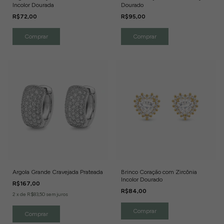
Incolor Dourada
Dourado
R$72,00
R$95,00
Argola Grande Cravejada Prateada
Brinco Coração com Zircônia
Incolor Dourado
R$167,00
R$84,00
2
x
de
R$83,50
sem juros