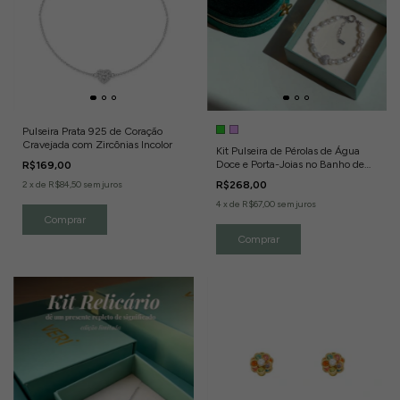
Pulseira Prata 925 de Coração
Cravejada com Zircônias Incolor
Kit Pulseira de Pérolas de Água
Doce e Porta-Joias no Banho de
R$169,00
Ródio Branco
2
x
de
R$84,50
sem juros
R$268,00
4
x
de
R$67,00
sem juros
Comprar