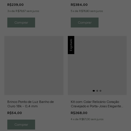
Incolores
R$239,00
R$384,00
3
x
de
R$79,67
sem juros
5
x
de
R$76,80
sem juros
Esgotado
Brinco Ponto de Luz Banho de
Kit com Colar Relicário Coração
Ouro 18k - 0,4 mm
Cravejado e Porta-Joias Elegante
Banho de Ouro 18k
R$54,00
R$268,00
4
x
de
R$67,00
sem juros