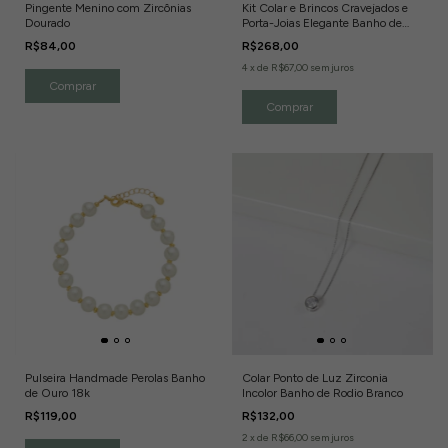
Pingente Menino com Zircônias
Kit Colar e Brincos Cravejados e
Dourado
Porta-Joias Elegante Banho de
Ouro 18k
R$84,00
R$268,00
4
x
de
R$67,00
sem juros
Pulseira Handmade Perolas Banho
Colar Ponto de Luz Zirconia
de Ouro 18k
Incolor Banho de Rodio Branco
R$119,00
R$132,00
2
x
de
R$66,00
sem juros