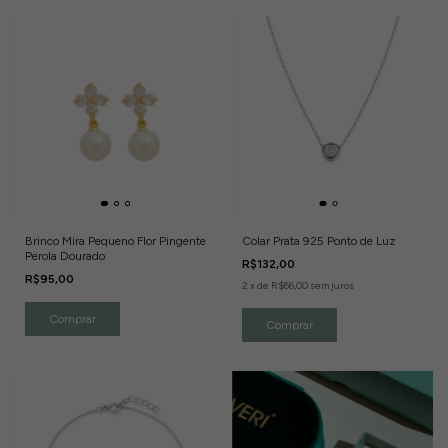
Brinco Mira Pequeno Flor Pingente
Colar Prata 925 Ponto de Luz
Perola Dourado
R$132,00
R$95,00
2
x
de
R$66,00
sem juros