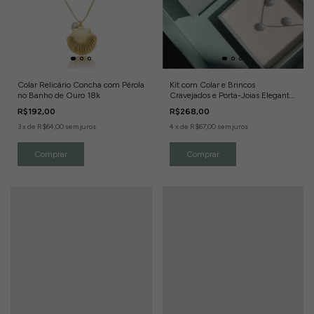
Colar Relicário Concha com Pérola
Kit com Colar e Brincos
no Banho de Ouro 18k
Cravejados e Porta-Joias Elegante
Banho de Ródio Branco
R$192,00
R$268,00
3
x
de
R$64,00
sem juros
4
x
de
R$67,00
sem juros