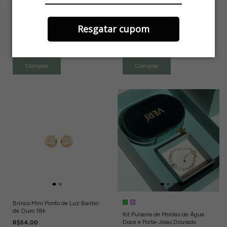
Resgatar cupom
Colar Ponto de Luz de Coracao
Brinco Mira Margarida Perola Mini
Medio Dourado
Zirconia Banho de Ouro 18k
R$119,00
R$89,00
Brinco Mini Ponto de Luz Banho
de Ouro 18k
Kit Pulseira de Pérolas de Água
Doce e Porta-Joias Dourado
R$54,00