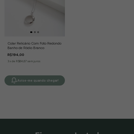
Colar Relicário Com Foto Redondo
Banho de Ródio Branco
R$194,00
3
x
de
R$64,67
sem juros
Avise-me quando chegar!