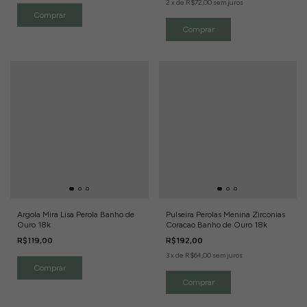
2
x
de
R$72,00
sem juros
Argola Mira Lisa Perola Banho de
Pulseira Perolas Menina Zirconias
Ouro 18k
Coracao Banho de Ouro 18k
R$119,00
R$192,00
3
x
de
R$64,00
sem juros