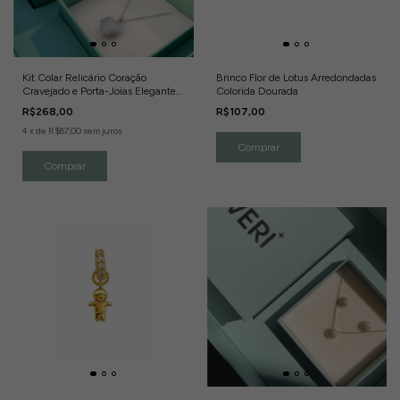
Kit Colar Relicário Coração
Brinco Flor de Lotus Arredondadas
Cravejado e Porta-Joias Elegante
Colorida Dourada
Banho de Ródio Branco
R$268,00
R$107,00
4
x
de
R$67,00
sem juros