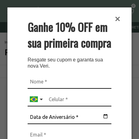
0
Ganhe 10% OFF em
SEDEX FIXO R$ 10 ESTADO SP
SUL E SUDESTE FRETE GRÁTIS
sua primeira compra
Início
.
Presentes
.
Para Avó
Para Avó
Resgate seu cupom e garanta sua
nova Veri.
Ordenar
Filtrar