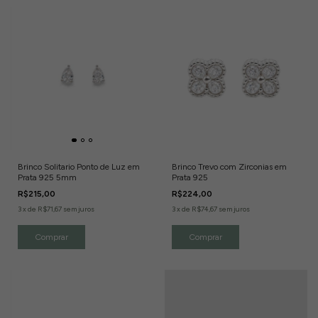
Brinco Solitario Ponto de Luz em
Brinco Trevo com Zirconias em
Prata 925 5mm
Prata 925
R$215,00
R$224,00
3
x
de
R$71,67
sem juros
3
x
de
R$74,67
sem juros