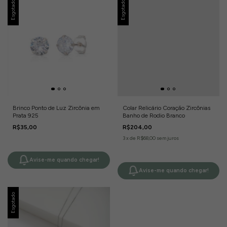
Esgotado
Esgotado
Brinco Ponto de Luz Zircônia em
Colar Relicário Coração Zircônias
Prata 925
Banho de Rodio Branco
R$35,00
R$204,00
3
x
de
R$68,00
sem juros
Avise-me quando chegar!
Avise-me quando chegar!
Esgotado