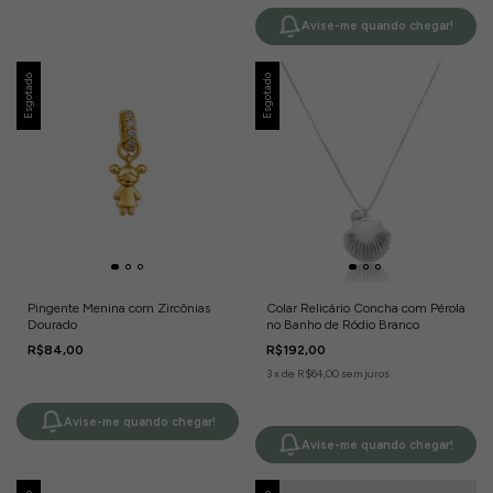
Avise-me quando chegar!
Esgotado
Esgotado
Pingente Menina com Zircônias
Colar Relicário Concha com Pérola
Dourado
no Banho de Ródio Branco
R$84,00
R$192,00
3
x
de
R$64,00
sem juros
Avise-me quando chegar!
Avise-me quando chegar!