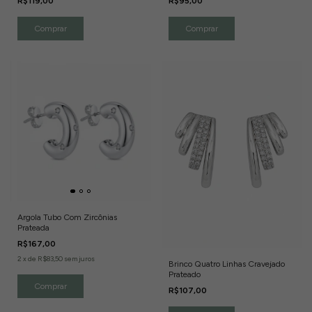
R$119,00
R$95,00
Argola Tubo Com Zircônias
Prateada
R$167,00
2
x
de
R$83,50
sem juros
Brinco Quatro Linhas Cravejado
Prateado
R$107,00