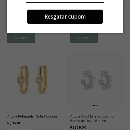
Resgatar cupom
Argola Pingente Ponto de Luz
Brinco Círculos Entrelaçados
Dourada
Pérola Dourado
R$119,00
R$89,00
Argola Retangular Gota Dourada
Argola Carol Esferas Lisas no
Banho de Rodio Branco
R$95,00
R$239,00