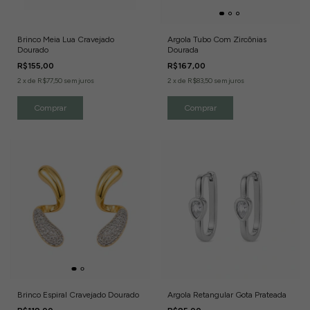
Brinco Meia Lua Cravejado
Argola Tubo Com Zircônias
Dourado
Dourada
R$155,00
R$167,00
2
x
de
R$77,50
sem juros
2
x
de
R$83,50
sem juros
Brinco Espiral Cravejado Dourado
Argola Retangular Gota Prateada