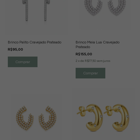
Brinco Palito Cravejado Prateado
Brinco Meia Lua Cravejado
Prateado
R$95,00
R$155,00
2
x
de
R$77,50
sem juros