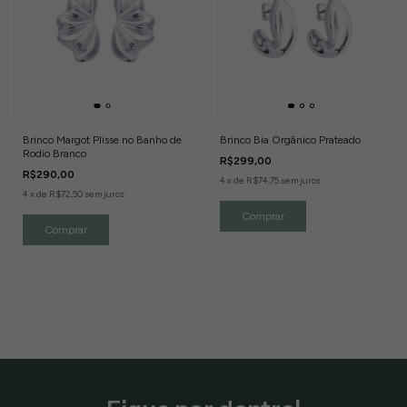
Brinco Margot Plisse no Banho de
Brinco Bia Orgânico Prateado
Rodio Branco
R$299,00
R$290,00
4
x
de
R$74,75
sem juros
4
x
de
R$72,50
sem juros