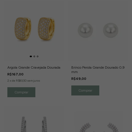
Argola Grande Cravejada Dourada
Brinco Perola Grande Dourado 0,9
mm
R$167,00
R$49,00
2
x
de
R$83,50
sem juros