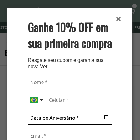
0
Ganhe 10% OFF em
 FRETE GRÁTIS ACIMA DE R$ 379 | OUTRAS REGIÕES R$ 499
cupom PRIMEI
sua primeira compra
Início
.
Brincos
.
Brincos Médios
Brincos Médios
Resgate seu cupom e garanta sua
nova Veri.
Ordenar
Filtrar