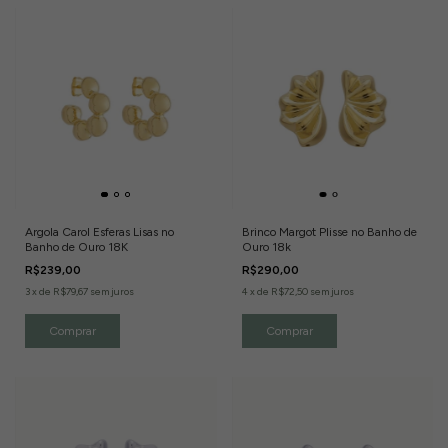
Argola Carol Esferas Lisas no
Brinco Margot Plisse no Banho de
Banho de Ouro 18K
Ouro 18k
R$239,00
R$290,00
3
x
de
R$79,67
sem juros
4
x
de
R$72,50
sem juros