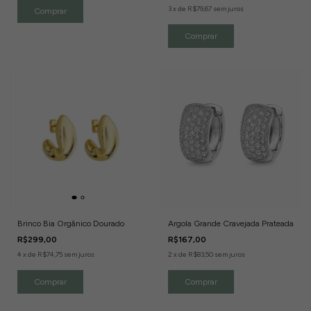
3
x
de
R$79,67
sem juros
Brinco Bia Orgânico Dourado
Argola Grande Cravejada Prateada
R$299,00
R$167,00
4
x
de
R$74,75
sem juros
2
x
de
R$83,50
sem juros