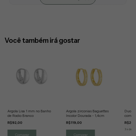
Você também irá gostar
Argola Lisa 1 mm no Banho
Argola zirconias Baguettes
Duo de
de Rodio Branco
Incolor Dourada - 1,4cm
com Zir
Banho 
R$92,00
R$119,00
R$204
3
x
de
R