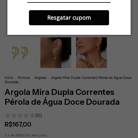
Resgatar cupom
Início
.
Brincos
.
Argolas
.
Argola Mira Dupla Correntes Pérola de Água Doce
Dourada
Argola Mira Dupla Correntes
Pérola de Água Doce Dourada
(0)
R$167,00
2
x de
R$83,50
sem juros