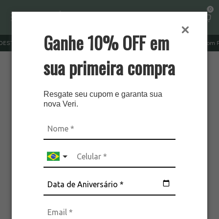
0
Ganhe 10% OFF em
STE FRETE GRÁTIS ACIMA DE R$ 379 | OUTRAS REGIÕES R$ 499
cupom PRI
sua primeira compra
Resgate seu cupom e garanta sua
nova Veri.